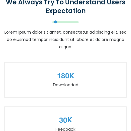
We Always Try To Understand Users
Expectation
Lorem ipsum dolor sit amet, consectetur adipiscing elit, sed
do eiusmod tempor incididunt ut labore et dolore magna
aliqua.
1
8
0
K
Downloaded
3
0
K
Feedback